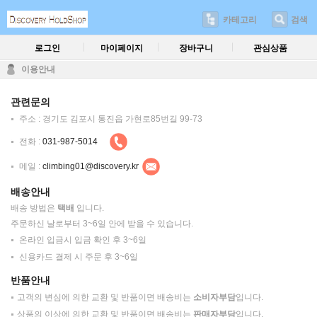
카테고리
검색
로그인
마이페이지
장바구니
관심상품
이용안내
관련문의
주소 : 경기도 김포시 통진읍 가현로85번길 99-73
전화 :
031-987-5014
메일 :
climbing01@discovery.kr
배송안내
배송 방법은
택배
입니다.
주문하신 날로부터 3~6일 안에 받을 수 있습니다.
온라인 입금시 입금 확인 후 3~6일
신용카드 결제 시 주문 후 3~6일
반품안내
고객의 변심에 의한 교환 및 반품이면 배송비는
소비자부담
입니다.
상품의 이상에 의한 교환 및 반품이면 배송비는
판매자부담
입니다.