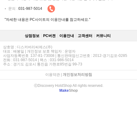
문의 :
031-987-5014
"자세한 내용은 PC사이트의 이용안내를 참고하세요."
상점정보
PC버젼
이용안내
고객센터
커뮤니티
상호명 : 디스커버리씨에스(주)
대표 : 배봉일 | 개인정보 보호 책임자 : 운영자
사업자등록번호 :137-81-73008 | 통신판매업신고번호 : 2012-경기김포-0285
전화 : 031-987-5014 | 팩스 : 031-986-5014
주소 : 경기도 김포시 통진읍 가현로85번길 99-73
이용약관
|
개인정보처리방침
ⓒDiscovery HoldShop All rights reserved.
Make
Shop