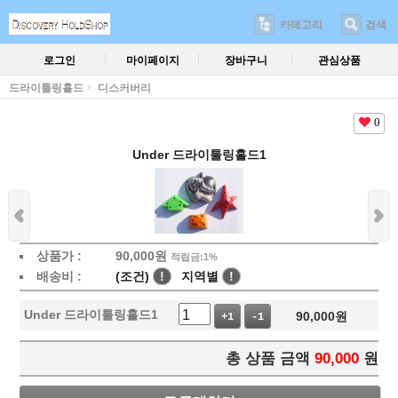
카테고리
검색
로그인
마이페이지
장바구니
관심상품
드라이툴링홀드
디스커버리
0
Under 드라이툴링홀드1
상품가 :
90,000
원
적립금:1%
배송비 :
(조건)
!
지역별
!
Under 드라이툴링홀드1
90,000
원
+1
-1
총 상품 금액
90,000
원