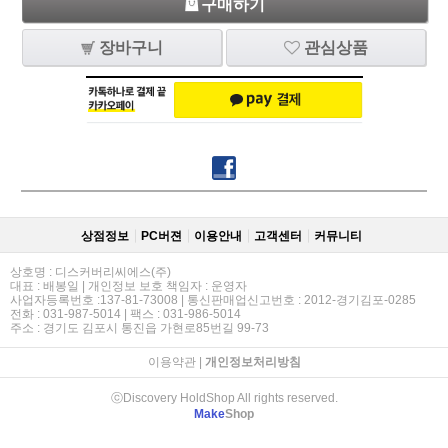
구매하기
장바구니
관심상품
상점정보
PC버젼
이용안내
고객센터
커뮤니티
상호명 : 디스커버리씨에스(주)
대표 : 배봉일 | 개인정보 보호 책임자 : 운영자
사업자등록번호 :137-81-73008 | 통신판매업신고번호 : 2012-경기김포-0285
전화 : 031-987-5014 | 팩스 : 031-986-5014
주소 : 경기도 김포시 통진읍 가현로85번길 99-73
이용약관
|
개인정보처리방침
ⓒDiscovery HoldShop All rights reserved.
Make
Shop