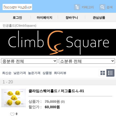
카테고리
검색
로그인
마이페이지
장바구니
관심상품
인공홀드(ClimbSquare)
최신순
낮은가격
높은가격
상품명
최다리뷰
1 - 20
클라임스퀘어홀드 / 저그홀드-L-01
상품가 :
75,000원
(0)
할인가 :
60,000원
0