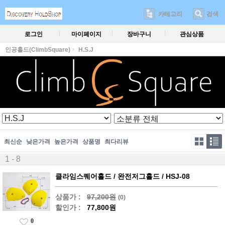
카테고리
검색
로그인
마이페이지
장바구니
관심상품
인공홀드(ClimbSquare)
H.S.J
최신순
낮은가격
높은가격
상품명
최다리뷰
1 - 8
클라임스퀘어홀드 / 완전저그홀드 / HSJ-08
상품가 :
97,200원
(0)
할인가 :
77,800원
0