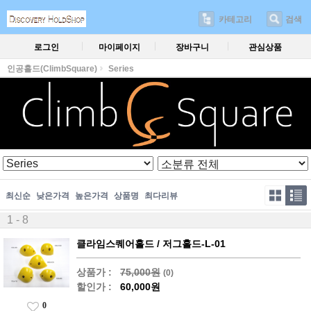
카테고리
검색
로그인
마이페이지
장바구니
관심상품
인공홀드(ClimbSquare)
Series
최신순
낮은가격
높은가격
상품명
최다리뷰
1 - 8
클라임스퀘어홀드 / 저그홀드-L-01
상품가 :
75,000원
(0)
할인가 :
60,000원
0