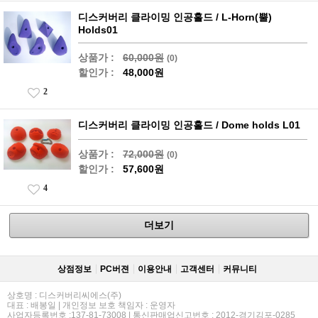
디스커버리 클라이밍 인공홀드 / L-Horn(뿔)
Holds01
상품가 :
60,000원
(0)
할인가 :
48,000원
2
디스커버리 클라이밍 인공홀드 / Dome holds L01
상품가 :
72,000원
(0)
할인가 :
57,600원
4
더보기
상점정보
PC버젼
이용안내
고객센터
커뮤니티
상호명 : 디스커버리씨에스(주)
대표 : 배봉일 | 개인정보 보호 책임자 : 운영자
사업자등록번호 :137-81-73008 | 통신판매업신고번호 : 2012-경기김포-0285