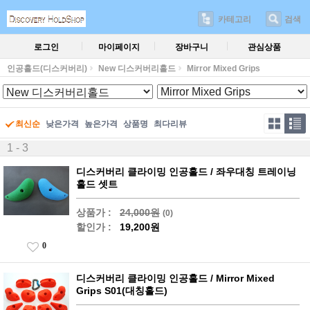
카테고리
검색
로그인
마이페이지
장바구니
관심상품
인공홀드(디스커버리)
New 디스커버리홀드
Mirror Mixed Grips
최신순
낮은가격
높은가격
상품명
최다리뷰
1 - 3
디스커버리 클라이밍 인공홀드 / 좌우대칭 트레이닝
홀드 셋트
상품가 :
24,000원
(0)
할인가 :
19,200원
0
디스커버리 클라이밍 인공홀드 / Mirror Mixed
Grips S01(대칭홀드)