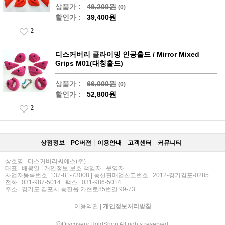
상품가 :
49,200원
(0)
할인가 :
39,400원
2
디스커버리 클라이밍 인공홀드 / Mirror Mixed
Grips M01(대칭홀드)
상품가 :
66,000원
(0)
할인가 :
52,800원
2
상점정보
PC버젼
이용안내
고객센터
커뮤니티
상호명 : 디스커버리씨에스(주)
대표 : 배봉일 | 개인정보 보호 책임자 : 운영자
사업자등록번호 :137-81-73008 | 통신판매업신고번호 : 2012-경기김포-0285
전화 : 031-987-5014 | 팩스 : 031-986-5014
주소 : 경기도 김포시 통진읍 가현로85번길 99-73
이용약관
|
개인정보처리방침
ⓒDiscovery HoldShop All rights reserved.