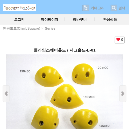
카테고리
검색
로그인
마이페이지
장바구니
관심상품
인공홀드(ClimbSquare)
Series
0
클라임스퀘어홀드 / 저그홀드-L-01