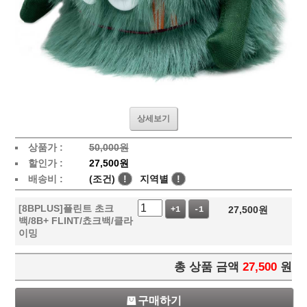
상세보기
상품가 :
50,000원
할인가 :
27,500원
배송비 :
(조건)
!
지역별
!
[8BPLUS]플린트 초크
27,500
원
+1
-1
백/8B+ FLINT/쵸크백/클라
이밍
총 상품 금액
27,500
원
구매하기