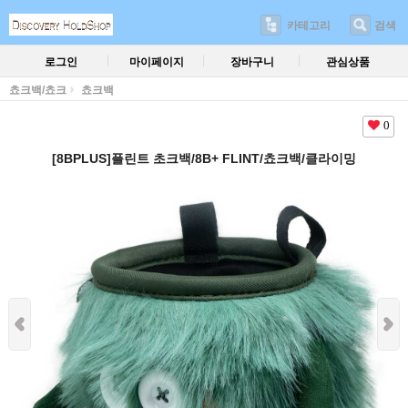
카테고리
검색
로그인
마이페이지
장바구니
관심상품
쵸크백/쵸크
쵸크백
0
[8BPLUS]플린트 초크백/8B+ FLINT/쵸크백/클라이밍