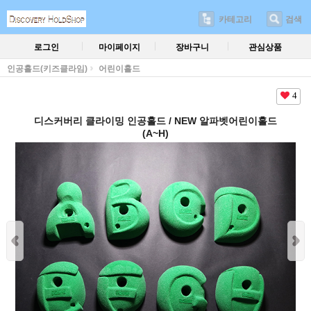
카테고리
검색
로그인
마이페이지
장바구니
관심상품
인공홀드(키즈클라임)
어린이홀드
4
디스커버리 클라이밍 인공홀드 / NEW 알파벳어린이홀드
(A~H)