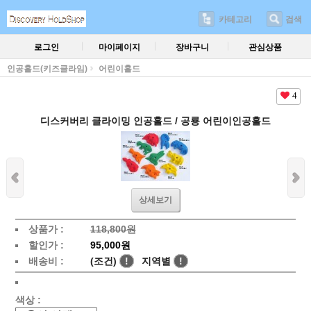
카테고리
검색
로그인
마이페이지
장바구니
관심상품
인공홀드(키즈클라임)
어린이홀드
4
디스커버리 클라이밍 인공홀드 / 공룡 어린이인공홀드
상세보기
상품가 :
118,800원
할인가 :
95,000원
배송비 :
(조건)
!
지역별
!
색상 :