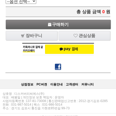
총 상품 금액
0
원
구매하기
장바구니
관심상품
상점정보
PC버젼
이용안내
고객센터
커뮤니티
상호명 : 디스커버리씨에스(주)
대표 : 배봉일 | 개인정보 보호 책임자 : 운영자
사업자등록번호 :137-81-73008 | 통신판매업신고번호 : 2012-경기김포-0285
전화 : 031-987-5014 | 팩스 : 031-986-5014
주소 : 경기도 김포시 통진읍 가현로85번길 99-73