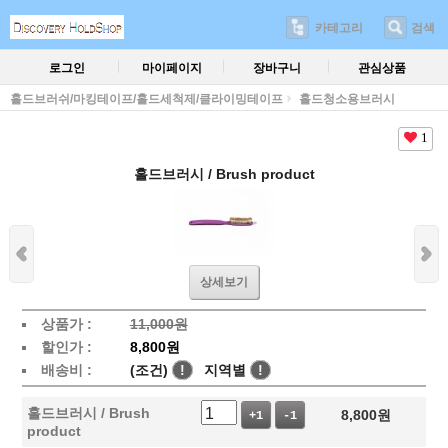
카테고리
검색
로그인
마이페이지
장바구니
관심상품
홀드브러쉬/마킹테이프/홀드세척제/클라이밍테이프
홀드청소용브러시
1
홀드브러시 / Brush product
상세보기
상품가 :
11,000원
할인가 :
8,800원
배송비 :
(조건)
!
지역별
!
홀드브러시 / Brush
8,800
원
+1
-1
product