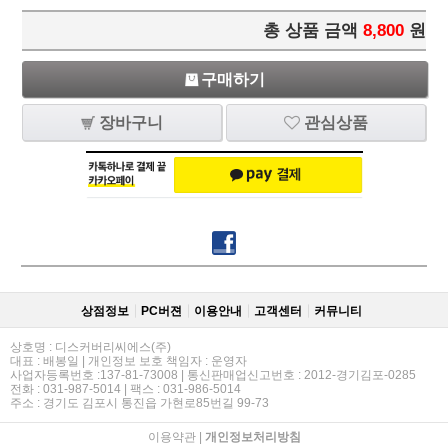
총 상품 금액
8,800
원
구매하기
장바구니
관심상품
상점정보
PC버젼
이용안내
고객센터
커뮤니티
상호명 : 디스커버리씨에스(주)
대표 : 배봉일 | 개인정보 보호 책임자 : 운영자
사업자등록번호 :137-81-73008 | 통신판매업신고번호 : 2012-경기김포-0285
전화 : 031-987-5014 | 팩스 : 031-986-5014
주소 : 경기도 김포시 통진읍 가현로85번길 99-73
이용약관
|
개인정보처리방침