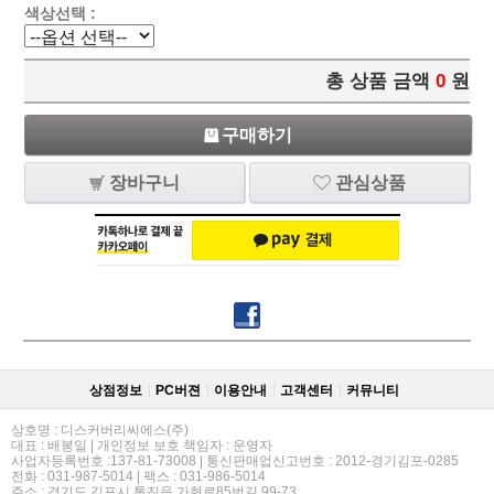
색상선택 :
총 상품 금액
0
원
구매하기
장바구니
관심상품
상점정보
PC버젼
이용안내
고객센터
커뮤니티
상호명 : 디스커버리씨에스(주)
대표 : 배봉일 | 개인정보 보호 책임자 : 운영자
사업자등록번호 :137-81-73008 | 통신판매업신고번호 : 2012-경기김포-0285
전화 : 031-987-5014 | 팩스 : 031-986-5014
주소 : 경기도 김포시 통진읍 가현로85번길 99-73