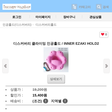
카테고리
검색
로그인
마이페이지
장바구니
관심상품
인공홀드(디스커버리)
디스커버리홀드
0
디스커버리 클라이밍 인공홀드 / INNER EZAKI HOLD2
상세보기
상품가 :
19,200원
할인가 :
15,400원
배송비 :
(조건)
!
지역별
!