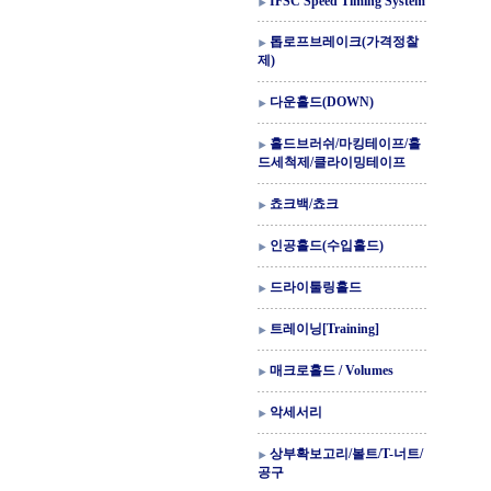
IFSC Speed Timing System
톱로프브레이크(가격정찰
제)
다운홀드(DOWN)
홀드브러쉬/마킹테이프/홀
드세척제/클라이밍테이프
쵸크백/쵸크
인공홀드(수입홀드)
드라이툴링홀드
트레이닝[Training]
매크로홀드 / Volumes
악세서리
상부확보고리/볼트/T-너트/
공구