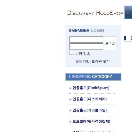
보안 접속
회원가입
|
ID/PW 찾기
인공홀드(ClimbSquare)
인공홀드(디스커버리)
인공홀드(키즈클라임)
오토빌레이(가격정찰제)