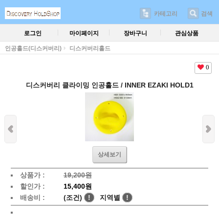
카테고리
검색
로그인
마이페이지
장바구니
관심상품
인공홀드(디스커버리)
디스커버리홀드
0
디스커버리 클라이밍 인공홀드 / INNER EZAKI HOLD1
상세보기
상품가 :
19,200원
할인가 :
15,400원
배송비 :
(조건)
!
지역별
!