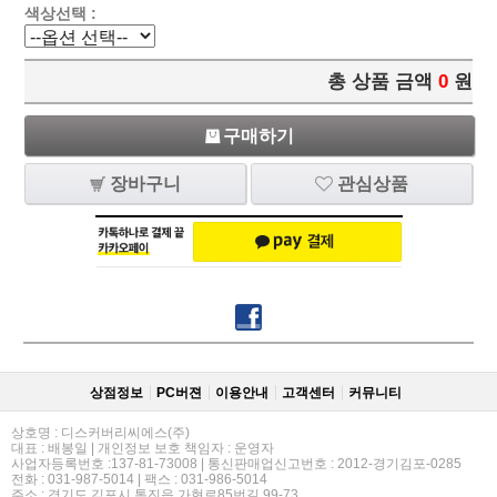
색상선택 :
총 상품 금액
0
원
구매하기
장바구니
관심상품
상점정보
PC버젼
이용안내
고객센터
커뮤니티
상호명 : 디스커버리씨에스(주)
대표 : 배봉일 | 개인정보 보호 책임자 : 운영자
사업자등록번호 :137-81-73008 | 통신판매업신고번호 : 2012-경기김포-0285
전화 : 031-987-5014 | 팩스 : 031-986-5014
주소 : 경기도 김포시 통진읍 가현로85번길 99-73