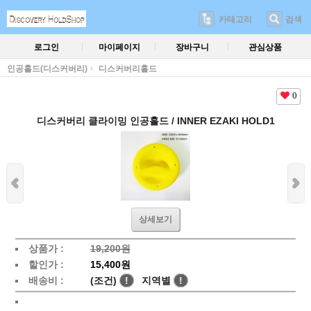
카테고리
검색
로그인
마이페이지
장바구니
관심상품
인공홀드(디스커버리)
디스커버리홀드
0
디스커버리 클라이밍 인공홀드 / INNER EZAKI HOLD1
상세보기
상품가 :
19,200원
할인가 :
15,400원
배송비 :
(조건)
!
지역별
!