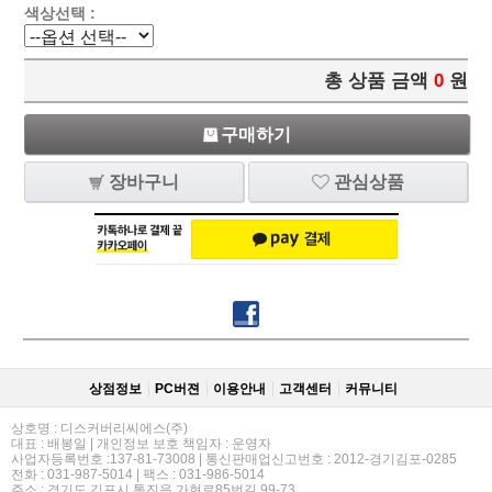
색상선택 :
총 상품 금액
0
원
구매하기
장바구니
관심상품
상점정보
PC버젼
이용안내
고객센터
커뮤니티
상호명 : 디스커버리씨에스(주)
대표 : 배봉일 | 개인정보 보호 책임자 : 운영자
사업자등록번호 :137-81-73008 | 통신판매업신고번호 : 2012-경기김포-0285
전화 : 031-987-5014 | 팩스 : 031-986-5014
주소 : 경기도 김포시 통진읍 가현로85번길 99-73