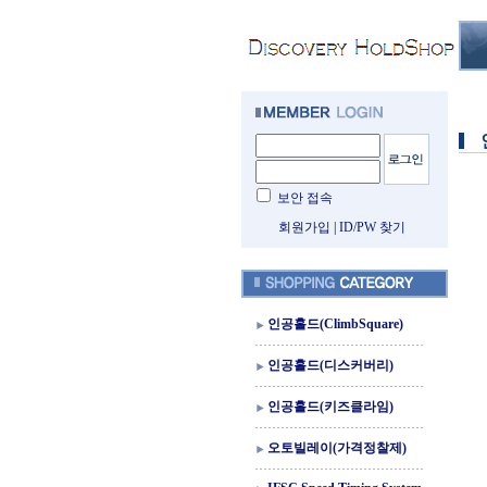
보안 접속
회원가입
|
ID/PW 찾기
인공홀드(ClimbSquare)
인공홀드(디스커버리)
인공홀드(키즈클라임)
오토빌레이(가격정찰제)