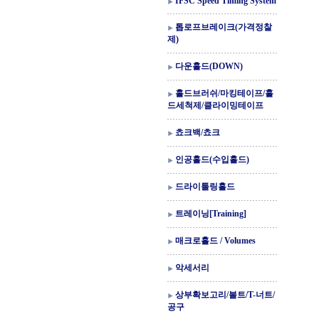
IFSC Speed Timing System
톱로프브레이크(가격정찰
제)
다운홀드(DOWN)
홀드브러쉬/마킹테이프/홀
드세척제/클라이밍테이프
쵸크백/쵸크
인공홀드(수입홀드)
드라이툴링홀드
트레이닝[Training]
매크로홀드 / Volumes
악세서리
상부확보고리/볼트/T-너트/
공구