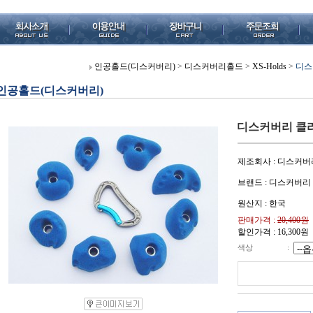
인공홀드(디스커버리)
>
디스커버리홀드
>
XS-Holds
>
디스
인공홀드(디스커버리)
디스커버리 클라
제조회사 : 디스커버
브랜드 : 디스커버리
원산지 : 한국
판매가격 :
20,400원
할인가격 :
16,300
원
색상
: