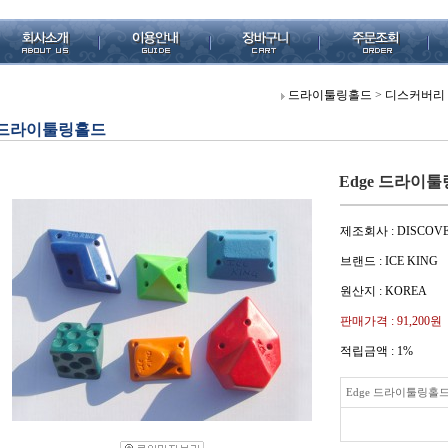
드라이툴링홀드
>
디스커버리
드라이툴링홀드
Edge 드라이
제조회사 : DISCOV
브랜드 : ICE KING
원산지 : KOREA
판매가격 :
91,200원
적립금액 :
1%
Edge 드라이툴링홀드