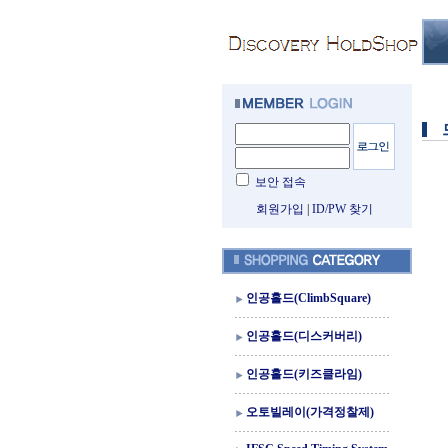
보안 접속
회원가입
|
ID/PW 찾기
인공홀드(ClimbSquare)
인공홀드(디스커버리)
인공홀드(키즈클라임)
오토빌레이(가격정찰제)