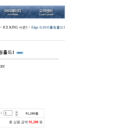
>
ICE KING 시즌1
>
Edge 드라이툴링홀드1
툴링홀드1
ERY
1
91,200
원
총 상품 금액
91,200
원