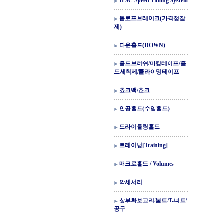
IFSC Speed Timing System
톱로프브레이크(가격정찰
제)
다운홀드(DOWN)
홀드브러쉬/마킹테이프/홀
드세척제/클라이밍테이프
쵸크백/쵸크
인공홀드(수입홀드)
드라이툴링홀드
트레이닝[Training]
매크로홀드 / Volumes
악세서리
상부확보고리/볼트/T-너트/
공구