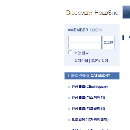
보안 접속
회원가입
|
ID/PW 찾기
인공홀드(ClimbSquare)
인공홀드(디스커버리)
인공홀드(키즈클라임)
오토빌레이(가격정찰제)