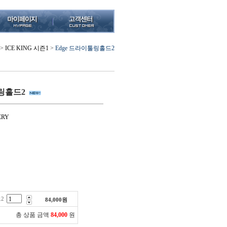
>
ICE KING 시즌1
>
Edge 드라이툴링홀드2
툴링홀드2
ERY
2
84,000
원
총 상품 금액
84,000
원