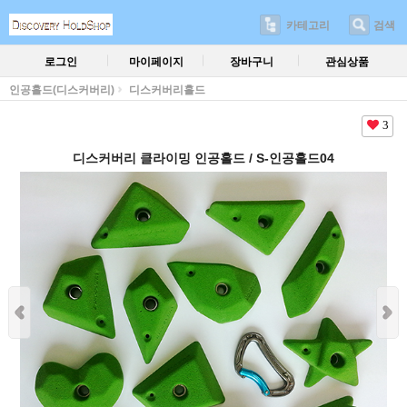
카테고리
검색
로그인
마이페이지
장바구니
관심상품
인공홀드(디스커버리)
디스커버리홀드
3
디스커버리 클라이밍 인공홀드 / S-인공홀드04