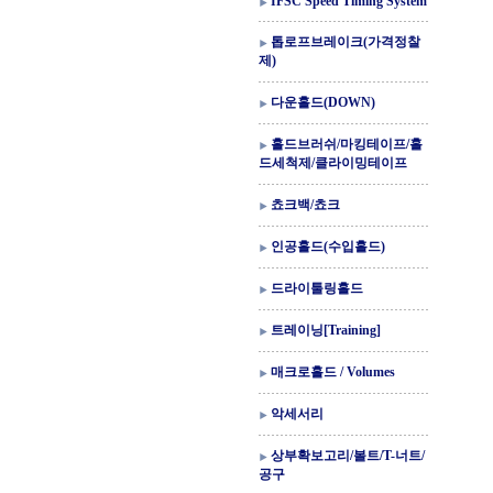
IFSC Speed Timing System
톱로프브레이크(가격정찰
제)
다운홀드(DOWN)
홀드브러쉬/마킹테이프/홀
드세척제/클라이밍테이프
쵸크백/쵸크
인공홀드(수입홀드)
드라이툴링홀드
트레이닝[Training]
매크로홀드 / Volumes
악세서리
상부확보고리/볼트/T-너트/
공구