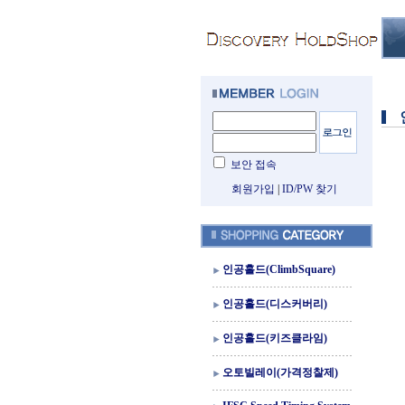
보안 접속
회원가입
|
ID/PW 찾기
인공홀드(ClimbSquare)
인공홀드(디스커버리)
인공홀드(키즈클라임)
오토빌레이(가격정찰제)