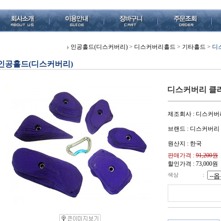
인공홀드(디스커버리)
>
디스커버리홀드
>
기타홀드
>
디스
인공홀드(디스커버리)
디스커버리 클라이밍
제조회사 : 디스커버
브랜드 : 디스커버리
원산지 : 한국
판매가격 :
91,200원
할인가격 :
73,000
원
색상
: