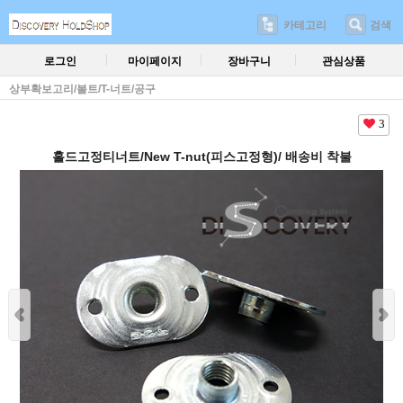
카테고리
검색
로그인
마이페이지
장바구니
관심상품
상부확보고리/볼트/T-너트/공구
3
홀드고정티너트/New T-nut(피스고정형)/ 배송비 착불