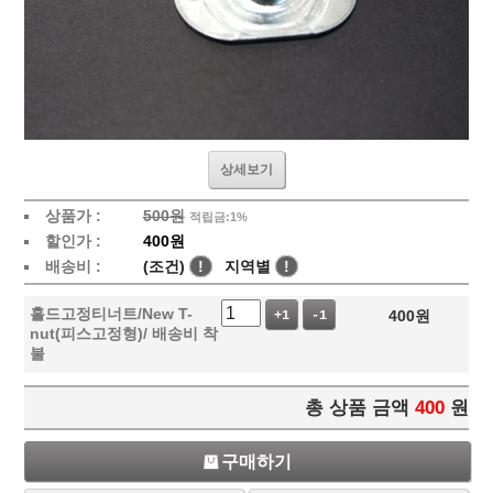
상세보기
상품가 :
500원
적립금:1%
할인가 :
400원
배송비 :
(조건)
!
지역별
!
홀드고정티너트/New T-
400
원
+1
-1
nut(피스고정형)/ 배송비 착
불
총 상품 금액
400
원
구매하기