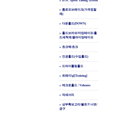
IFSC Speed Timing System
톱로프브레이크(가격정찰
제)
다운홀드(DOWN)
홀드브러쉬/마킹테이프/홀
드세척제/클라이밍테이프
쵸크백/쵸크
인공홀드(수입홀드)
드라이툴링홀드
트레이닝[Training]
매크로홀드 / Volumes
악세서리
상부확보고리/볼트/T-너트/
공구