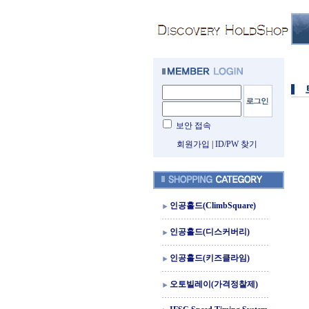
보안 접속
회원가입
|
ID/PW 찾기
인공홀드(ClimbSquare)
인공홀드(디스커버리)
인공홀드(키즈클라임)
오토빌레이(가격정찰제)