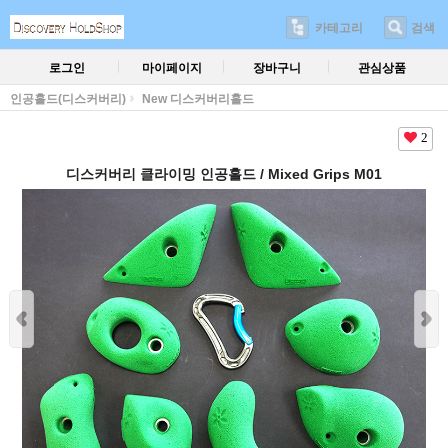
카테고리
검색
로그인
마이페이지
장바구니
관심상품
인공홀드(디스커버리)
New 디스커버리홀드
2
디스커버리 클라이밍 인공홀드 / Mixed Grips M01