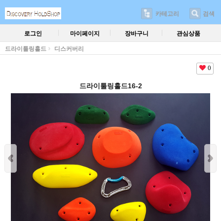
카테고리
검색
로그인
마이페이지
장바구니
관심상품
드라이툴링홀드
디스커버리
0
드라이툴링홀드16-2