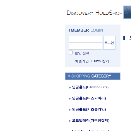
보안 접속
회원가입
|
ID/PW 찾기
인공홀드(ClimbSquare)
인공홀드(디스커버리)
인공홀드(키즈클라임)
오토빌레이(가격정찰제)