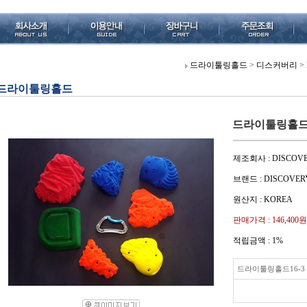
드라이툴링홀드
>
디스커버리
>
드라이툴링홀드
드라이툴링홀드1
제조회사 : DISCOV
브랜드 : DISCOVER
원산지 : KOREA
판매가격 :
146,400원
적립금액 :
1%
드라이툴링홀드16-3