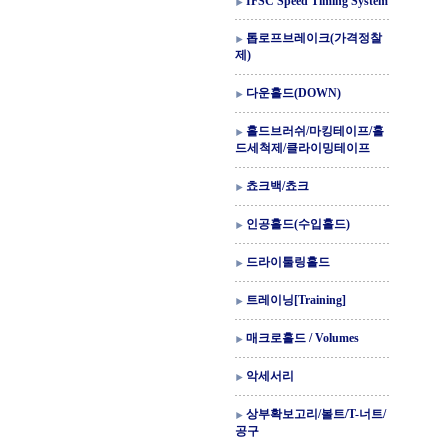
IFSC Speed Timing System
톱로프브레이크(가격정찰
제)
다운홀드(DOWN)
홀드브러쉬/마킹테이프/홀
드세척제/클라이밍테이프
쵸크백/쵸크
인공홀드(수입홀드)
드라이툴링홀드
트레이닝[Training]
매크로홀드 / Volumes
악세서리
상부확보고리/볼트/T-너트/
공구