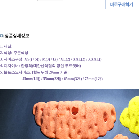
1. 재질:
2. 색상: 주문색상
3. 사이즈구성: XS() / S() / M(3) / L() / XL(2) / XXL(2) / XXXL()
4. 디자이너: 한정희(대한산악협회 공인 루트셋터)
5. 볼트소요사이즈:
[합판두께 20mm 기준]
45mm(1개) / 55mm(2개) / 65mm(3개) / 75mm(1개)