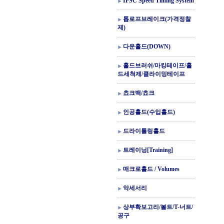
IFSC Speed Timing System
톱로프브레이크(가격정찰
제)
다운홀드(DOWN)
홀드브러쉬/마킹테이프/홀
드세척제/클라이밍테이프
쵸크백/쵸크
인공홀드(수입홀드)
드라이툴링홀드
트레이닝[Training]
매크로홀드 / Volumes
악세서리
상부확보고리/볼트/T-너트/
공구