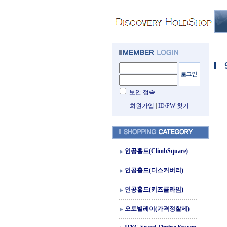
보안 접속
회원가입
|
ID/PW 찾기
인공홀드(ClimbSquare)
인공홀드(디스커버리)
인공홀드(키즈클라임)
오토빌레이(가격정찰제)