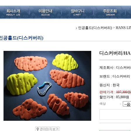
인공홀드(디스커버리)
>
HANS LI
인공홀드(디스커버리)
디스커버리/HAN L
제조회사 : 디스커버
브랜드 : 디스커버리
원산지 : 한국
판매가격 :
107,300원
할인가격 :
85,800
원
색상
: