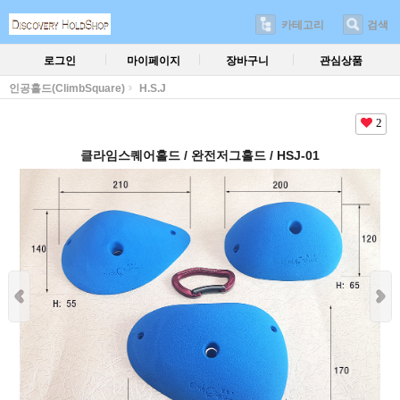
카테고리
검색
로그인
마이페이지
장바구니
관심상품
인공홀드(ClimbSquare)
H.S.J
2
클라임스퀘어홀드 / 완전저그홀드 / HSJ-01