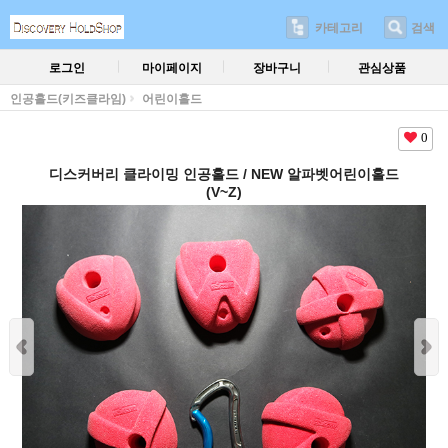
카테고리
검색
로그인
마이페이지
장바구니
관심상품
인공홀드(키즈클라임)
어린이홀드
0
디스커버리 클라이밍 인공홀드 / NEW 알파벳어린이홀드
(V~Z)