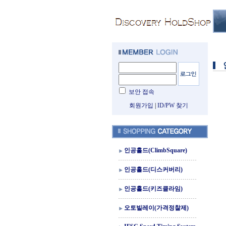
보안 접속
회원가입
|
ID/PW 찾기
인공홀드(ClimbSquare)
인공홀드(디스커버리)
인공홀드(키즈클라임)
오토빌레이(가격정찰제)