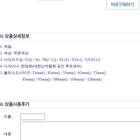
1. 재질:
2. 색상: 주문색상
3. 사이즈구성: XS() / S() / M() / L() / XL(1) / XXL() / XXXL(1)
4. 디자이너: 한정희(대한산악협회 공인 루트셋터)
5. 볼트소요사이즈: 35mm() / 45mm() / 55mm() / 65mm() / 75mm()
85mm() / 95mm() / 100mm() / 110mm() / 120mm()
이름 :
내용 :