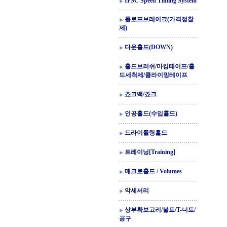
IFSC Speed Timing System
톱로프브레이크(가격정찰
제)
다운홀드(DOWN)
홀드브러쉬/마킹테이프/홀
드세척제/클라이밍테이프
쵸크백/쵸크
인공홀드(수입홀드)
드라이툴링홀드
트레이닝[Training]
매크로홀드 / Volumes
악세서리
상부확보고리/볼트/T-너트/
공구