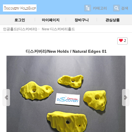
카테고리
검색
로그인
마이페이지
장바구니
관심상품
인공홀드(디스커버리)
New 디스커버리홀드
2
디스커버리/New Holds / Natural Edges 01