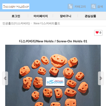
카테고리
검색
로그인
마이페이지
장바구니
관심상품
인공홀드(디스커버리)
New 디스커버리홀드
0
디스커버리/New Holds / Screw-On Holds 01