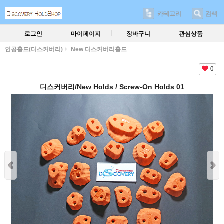
카테고리
검색
로그인
마이페이지
장바구니
관심상품
인공홀드(디스커버리)
New 디스커버리홀드
0
디스커버리/New Holds / Screw-On Holds 01