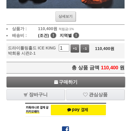
상세보기
상품가 :
110,400
원
적립금:1%
배송비 :
(조건)
!
지역별
!
드라이툴링홀드 ICE KING
110,400
원
+1
-1
박희용 시즌2-1
총 상품 금액
110,400
원
구매하기
장바구니
관심상품