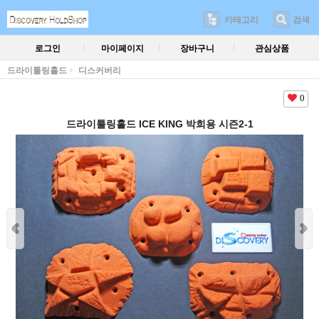
카테고리
검색
로그인
마이페이지
장바구니
관심상품
드라이툴링홀드
디스커버리
0
드라이툴링홀드 ICE KING 박희용 시즌2-1