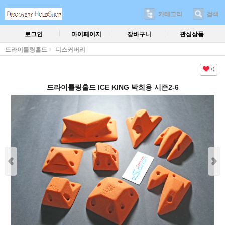
카테고리
검색
로그인
마이페이지
장바구니
관심상품
드라이툴링홀드
디스커버리
0
드라이툴링홀드 ICE KING 박희용 시즌2-6