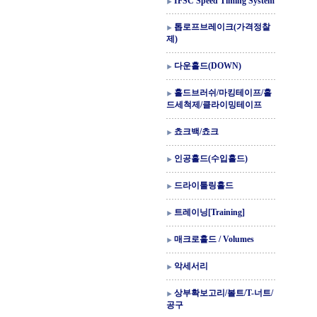
IFSC Speed Timing System
톱로프브레이크(가격정찰
제)
다운홀드(DOWN)
홀드브러쉬/마킹테이프/홀
드세척제/클라이밍테이프
쵸크백/쵸크
인공홀드(수입홀드)
드라이툴링홀드
트레이닝[Training]
매크로홀드 / Volumes
악세서리
상부확보고리/볼트/T-너트/
공구