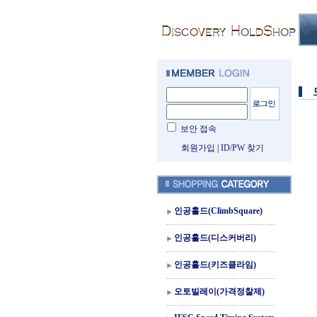
보안 접속
회원가입
|
ID/PW 찾기
인공홀드(ClimbSquare)
인공홀드(디스커버리)
인공홀드(키즈클라임)
오토빌레이(가격정찰제)