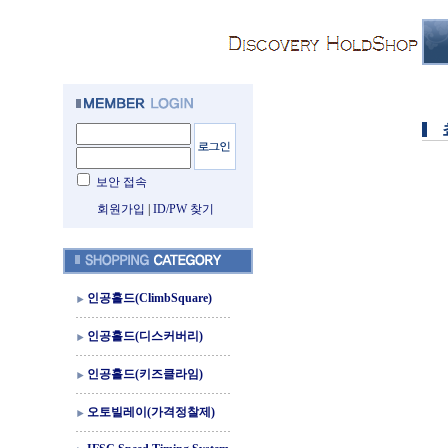
보안 접속
회원가입
|
ID/PW 찾기
인공홀드(ClimbSquare)
인공홀드(디스커버리)
인공홀드(키즈클라임)
오토빌레이(가격정찰제)