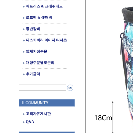
매트리스 & 크래쉬패드
로프백 & 셋터백
등반장비
디스커버리 이미지 티셔츠
업체지정주문
대량주문별도문의
추가금액
고객자유게시판
Q&A