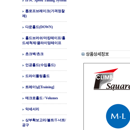
IFSC Speed Timing System
톱로프브레이크(가격정찰
제)
다운홀드(DOWN)
홀드브러쉬/마킹테이프/홀
드세척제/클라이밍테이프
쵸크백/쵸크
인공홀드(수입홀드)
드라이툴링홀드
트레이닝[Training]
매크로홀드 / Volumes
악세서리
상부확보고리/볼트/T-너트/
공구