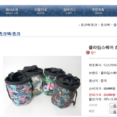
쵸크백/쵸크
>
쵸크백
>
클
쵸크백/쵸크
클라임스퀘어 쵸
제조회사 : 디스커버
브랜드 : 클라임스퀘
원산지 : 중국
소비자가 :
22,000
원
판매가격 :
22,000원
할인가격 : 50%
11,0
사이즈
:
패턴
: