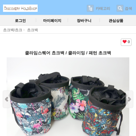
카테고리
검색
로그인
마이페이지
장바구니
관심상품
쵸크백/쵸크
쵸크백
0
클라임스퀘어 쵸크백 / 클라이밍 / 패턴 초크백