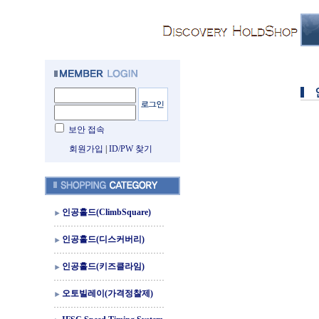
보안 접속
회원가입
|
ID/PW 찾기
인공홀드(ClimbSquare)
인공홀드(디스커버리)
인공홀드(키즈클라임)
오토빌레이(가격정찰제)