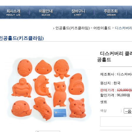
인공홀드(키즈클라임)
>
어린이홀드
>
디스커버리 
인공홀드(키즈클라임)
디스커버리 클라이
공홀드
제조회사 : 디스커버
원산지 : 한국
판매가격 :
120,000원
할인가격 :
96,000
원
셋트
색상
: