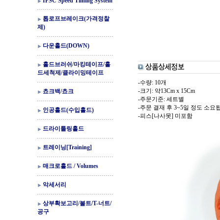
IFSC Speed Timing System
톱로프브레이크(가격정찰
제)
다운홀드(DOWN)
홀드브러쉬/마킹테이프/홀
드세척제/클라이밍테이프
-수량: 10개
-크기: 약13Cm x 15Cm
쵸크백/쵸크
-주문기준: 세트별
-주문 결재 후 3~5일 정도 소요
인공홀드(수입홀드)
-피스[나사못] 미포함
드라이툴링홀드
트레이닝[Training]
매크로홀드 / Volumes
악세서리
상부확보고리/볼트/T-너트/
공구