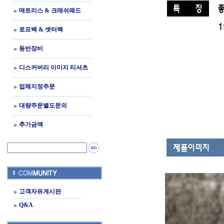
매트리스 & 크래쉬패드
로프백 & 셋터백
등반장비
디스커버리 이미지 티셔츠
업체지정주문
대량주문별도문의
추가금액
고객자유게시판
Q&A