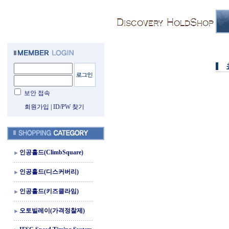
보안 접속
회원가입
|
ID/PW 찾기
인공홀드(ClimbSquare)
인공홀드(디스커버리)
인공홀드(키즈클라임)
오토빌레이(가격정찰제)