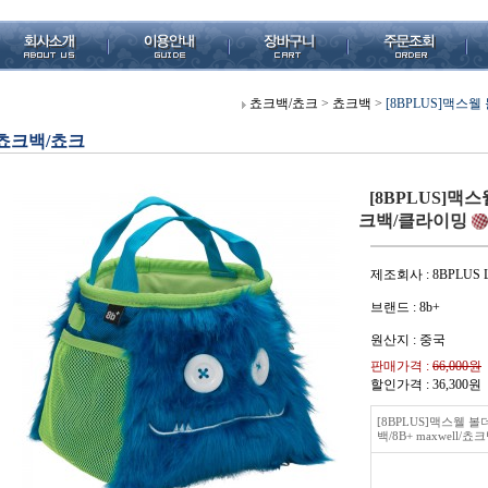
쵸크백/쵸크
>
쵸크백
>
[8BPLUS]맥스웰
쵸크백/쵸크
[8BPLUS]맥스
크백/클라이밍
제조회사 : 8BPLUS 
브랜드 : 8b+
원산지 : 중국
판매가격 :
66,000원
할인가격 :
36,300
원
[8BPLUS]맥스웰 
백/8B+ maxwell/