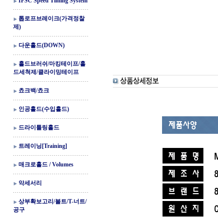
IFSC Speed Timing System
톱로프브레이크(가격정찰
제)
다운홀드(DOWN)
홀드브러쉬/마킹테이프/홀
드세척제/클라이밍테이프
쵸크백/쵸크
인공홀드(수입홀드)
드라이툴링홀드
트레이닝[Training]
매크로홀드 / Volumes
악세서리
상부확보고리/볼트/T-너트/
공구