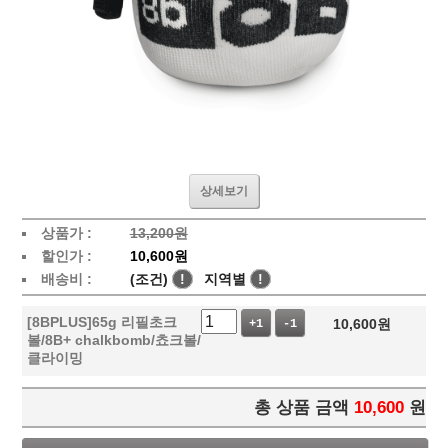
상세보기
상품가 :
13,200원
할인가 :
10,600원
배송비 :
(조건)
!
지역별
!
[8BPLUS]65g 리필초크
10,600
원
+1
-1
볼/8B+ chalkbomb/쵸크볼/
클라이밍
총 상품 금액
10,600
원