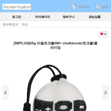
카테고리
검색
로그인
마이페이지
장바구니
관심상품
쵸크백/쵸크
쵸크
0
[8BPLUS]65g 리필초크볼/8B+ chalkbomb/쵸크볼/클
라이밍