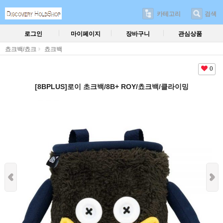
카테고리
검색
로그인
마이페이지
장바구니
관심상품
쵸크백/쵸크
쵸크백
0
[8BPLUS]로이 초크백/8B+ ROY/쵸크백/클라이밍