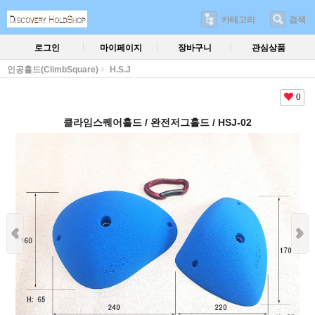
카테고리
검색
로그인
마이페이지
장바구니
관심상품
인공홀드(ClimbSquare)
H.S.J
0
클라임스퀘어홀드 / 완전저그홀드 / HSJ-02