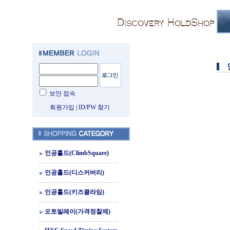
보안 접속
회원가입
|
ID/PW 찾기
인공홀드(ClimbSquare)
인공홀드(디스커버리)
인공홀드(키즈클라임)
오토빌레이(가격정찰제)