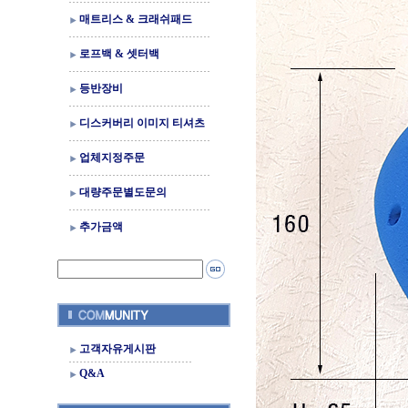
매트리스 & 크래쉬패드
로프백 & 셋터백
등반장비
디스커버리 이미지 티셔츠
업체지정주문
대량주문별도문의
추가금액
고객자유게시판
Q&A