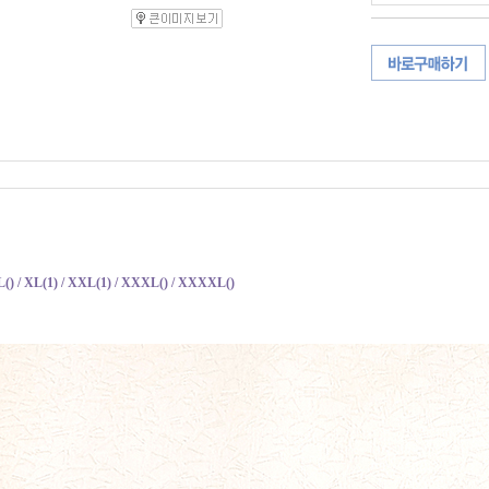
L() / XL(1) / XXL(1) / XXXL()
/ XXXXL()