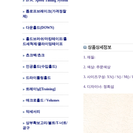
IFSC Speed Timing System
톱로프브레이크(가격정찰
제)
다운홀드(DOWN)
홀드브러쉬/마킹테이프/홀
드세척제/클라이밍테이프
쵸크백/쵸크
1. 재질:
인공홀드(수입홀드)
2. 색상: 주문색상
3. 사이즈구성: XS() / S() / M() / 
드라이툴링홀드
4. 디자이너: 정희섭
트레이닝[Training]
매크로홀드 / Volumes
악세서리
상부확보고리/볼트/T-너트/
공구