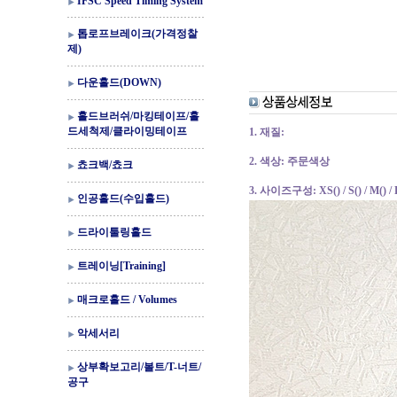
IFSC Speed Timing System
톱로프브레이크(가격정찰
제)
다운홀드(DOWN)
홀드브러쉬/마킹테이프/홀
드세척제/클라이밍테이프
1. 재질:
2. 색상: 주문색상
쵸크백/쵸크
3. 사이즈구성: XS() / S() / M() / 
인공홀드(수입홀드)
드라이툴링홀드
트레이닝[Training]
매크로홀드 / Volumes
악세서리
상부확보고리/볼트/T-너트/
공구