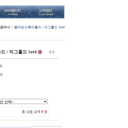
클래식
>
클라임스퀘어홀드 / 저그홀드 Set4
/ 저그홀드 Set4
리
어
총 상품 금액
0
원