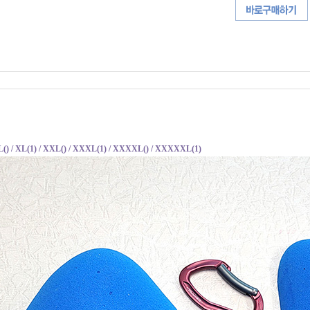
L() / XL(1) / XXL() / XXXL(1)
/ XXXXL() / XXXXXL(1)