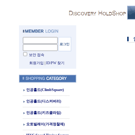
보안 접속
회원가입
|
ID/PW 찾기
인공홀드(ClimbSquare)
인공홀드(디스커버리)
인공홀드(키즈클라임)
오토빌레이(가격정찰제)