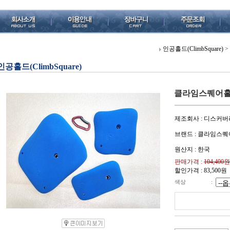
인공홀드(ClimbSquare)
>
인공홀드(ClimbSquare)
클라임스퀘어홀드 
제조회사 : 디스커버
브랜드 : 클라임스퀘
원산지 : 한국
판매가격 :
104,400원
할인가격 :
83,500
원
색상
: