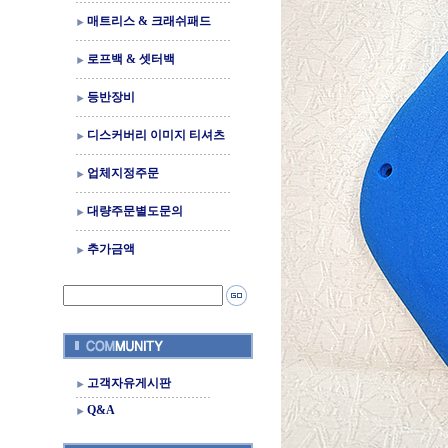
매트리스 & 크래쉬패드
로프백 & 셋터백
등반장비
디스커버리 이미지 티셔츠
업체지정주문
대량주문별도문의
추가금액
고객자유게시판
Q&A