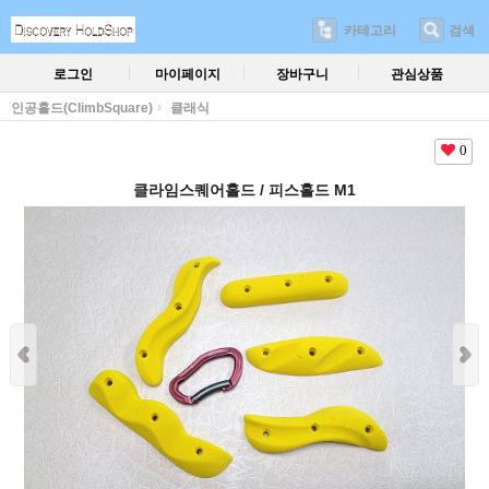
카테고리
검색
로그인
마이페이지
장바구니
관심상품
인공홀드(ClimbSquare)
클래식
0
클라임스퀘어홀드 / 피스홀드 M1