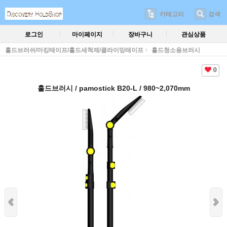
카테고리
검색
로그인
마이페이지
장바구니
관심상품
홀드브러쉬/마킹테이프/홀드세척제/클라이밍테이프
홀드청소용브러시
0
홀드브러시 / pamostick B20-L / 980~2,070mm