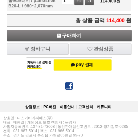
홀드브러시 / pamostick
114,400
원
+1
-1
B20-L / 980~2,070mm
총 상품 금액
114,400
원
구매하기
장바구니
관심상품
상점정보
PC버젼
이용안내
고객센터
커뮤니티
상호명 : 디스커버리씨에스(주)
대표 : 배봉일 | 개인정보 보호 책임자 : 운영자
사업자등록번호 :137-81-73008 | 통신판매업신고번호 : 2012-경기김포-0285
전화 : 031-987-5014 | 팩스 : 031-986-5014
주소 : 경기도 김포시 통진읍 가현로85번길 99-73