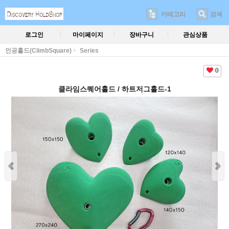
카테고리
검색
로그인
마이페이지
장바구니
관심상품
인공홀드(ClimbSquare)
Series
0
클라임스퀘어홀드 / 하트저그홀드-1