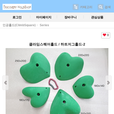
카테고리
검색
로그인
마이페이지
장바구니
관심상품
인공홀드(ClimbSquare)
Series
0
클라임스퀘어홀드 / 하트저그홀드-2