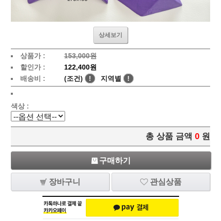
상세보기
상품가 :
153,000원
할인가 :
122,400원
배송비 :
(조건)
!
지역별
!
색상 :
총 상품 금액
0
원
구매하기
장바구니
관심상품