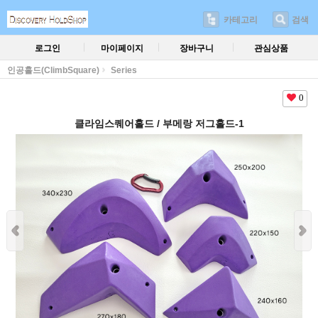
카테고리
검색
로그인
마이페이지
장바구니
관심상품
인공홀드(ClimbSquare)
Series
0
클라임스퀘어홀드 / 부메랑 저그홀드-1